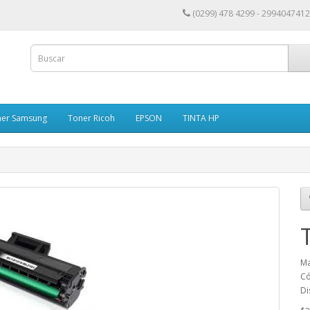
(0299) 478 4299 - 2994047412
ner Samsung
Toner Ricoh
EPSON
TINTA HP
Ma
Có
Di