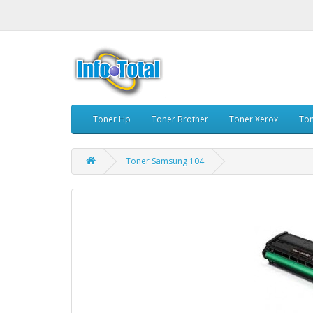
Toner Hp
Toner Brother
Toner Xerox
To
Toner Samsung 104