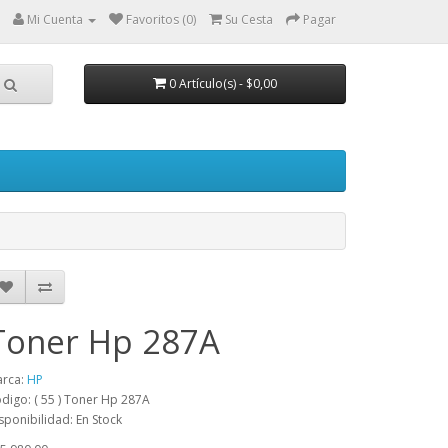
Mi Cuenta
Favoritos (0)
Su Cesta
Pagar
0 Artículo(s) - $0,00
Toner Hp 287A
rca:
HP
digo: ( 55 ) Toner Hp 287A
sponibilidad: En Stock