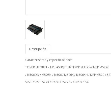
Descripción
Características y especificaciones
TONER HP 287A - HP LASERJET ENTERPRISE FLOW MFP M527C
/ M506DN / M506N / M506 / M506X / M506XH / MFP M520 / 52
527F / 527 / 527X / 527XH / 527Z - 130100154