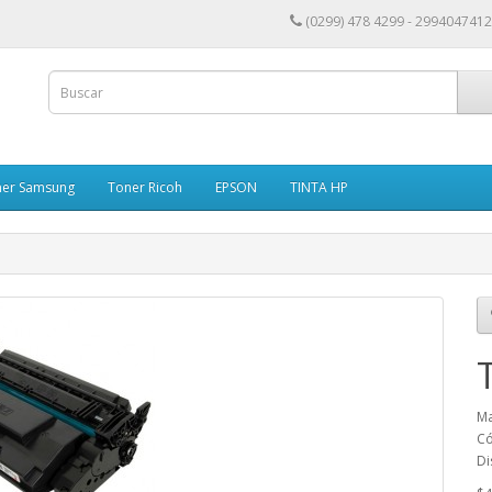
(0299) 478 4299 - 2994047412
ner Samsung
Toner Ricoh
EPSON
TINTA HP
Ma
Có
Di