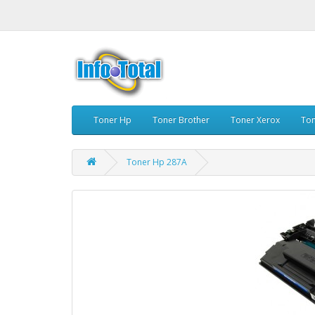
Toner Hp
Toner Brother
Toner Xerox
To
Toner Hp 287A